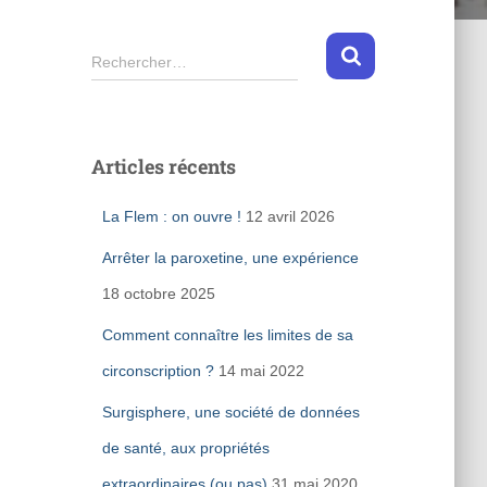
R
Rechercher…
e
c
h
e
Articles récents
r
c
La Flem : on ouvre !
12 avril 2026
h
e
Arrêter la paroxetine, une expérience
r
18 octobre 2025
:
Comment connaître les limites de sa
circonscription ?
14 mai 2022
Surgisphere, une société de données
de santé, aux propriétés
extraordinaires (ou pas)
31 mai 2020