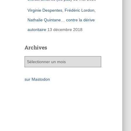
Virginie Despentes, Frédéric Lordon,
Nathalie Quintane… contre la dérive
autoritaire
13 décembre 2018
Archives
A
r
c
h
sur Mastodon
i
v
e
s